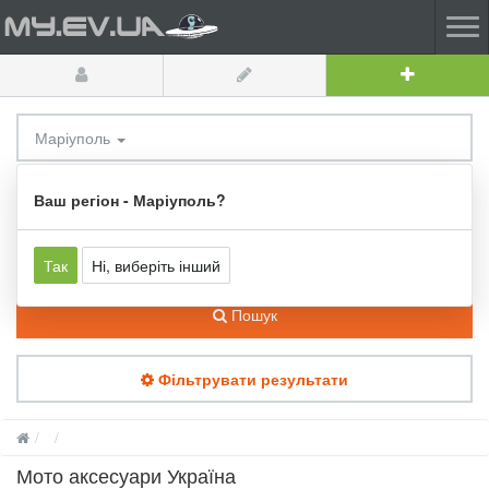
Маріуполь
Мото аксесуари
Ваш регіон - Маріуполь?
Так
Ні, виберіть інший
Пошук
Фільтрувати результати
Мото аксесуари Україна