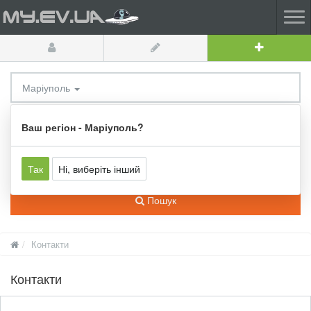
Маріуполь
Усі категорії
Ваш регіон - Маріуполь?
Так
Ні, виберіть інший
Пошук
Контакти
Контакти