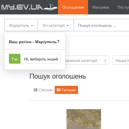
Оголошення
Магазини
Послу
Маріуполь
Усі категорії
Оголошення
Ваш регіон - Маріуполь?
Так
Ні, виберіть інший
Автоматичне визначення категорії
Наша п
4
Пошук оголошень
Спіском
Галерея