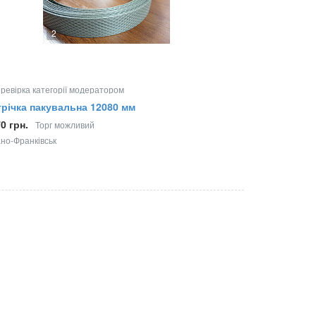
2
ревірка категорії модератором
річка пакувальна 12080 мм
0 грн.
Торг можливий
ано-Франківськ