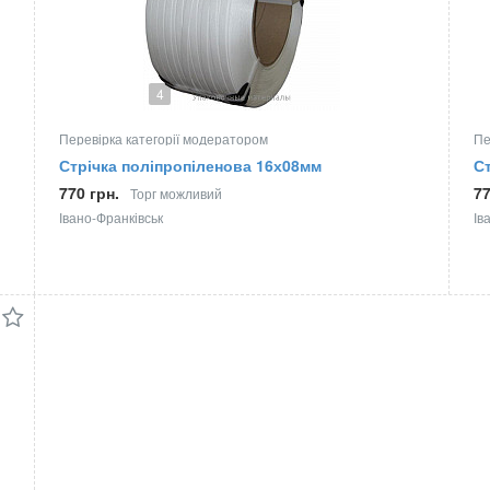
4
Перевірка категорії модератором
Пе
Стрічка поліпропіленова 16х08мм
Ст
770 грн.
77
Торг можливий
Івано-Франківськ
Ів