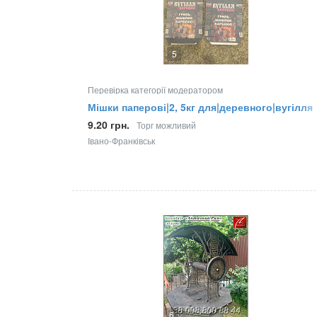
5
Перевірка категорії модератором
Мішки паперові|2, 5кг для|деревного|вугілля
9.20 грн.
Торг можливий
Івано-Франківськ
6