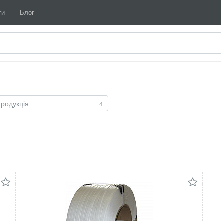
ги
Блог
родукція
4