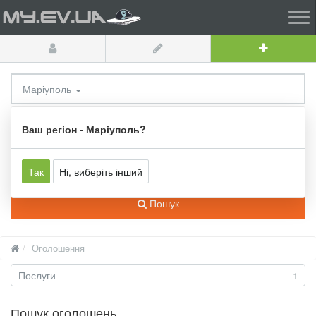
Маріуполь
Усі категорії
Ваш регіон - Маріуполь?
Так
Ні, виберіть інший
Пошук
Оголошення
Послуги
1
Пошук оголошень