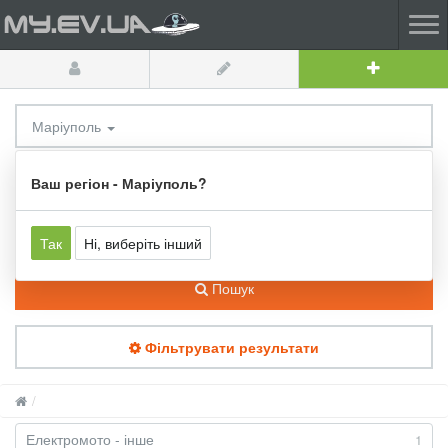
Маріуполь
Мото електротранспорт
Ваш регіон - Маріуполь?
Так
Ні, виберіть інший
Пошук
Фільтрувати результати
Електромото - інше
1