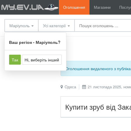
Оголошення
Магазини
Послу
Маріуполь
Усі категорії
Послуги
Інші послуги
Ваш регіон - Маріуполь?
Так
Ні, виберіть інший
Оголошення видаленого з публіка
Одеса
21 листопада 2025, ном
Купити зруб від Зак