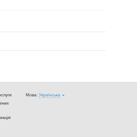
ослуги
Мова:
Українська
ених
мація