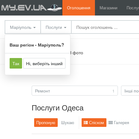
Оголошення
Магазини
Послу
Маріуполь
Послуги
Ваш регіон - Маріуполь?
Вартість
З фото
Не важливо
Так
Ні, виберіть інший
Послуги
Ремонт
Інші по
1
Послуги Одеса
Пропоную
Шукаю
Спіском
Галерея