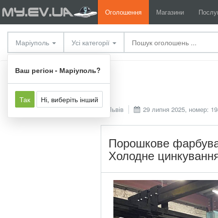
Оголошення
Магазини
Послу
Маріуполь
Усі категорії
Послуги
Інші послуги
Ваш регіон - Маріуполь?
Так
Ні, виберіть інший
Львів
29 липня 2025, номер: 19
Порошкове фарбува
Холодне цинкуванн