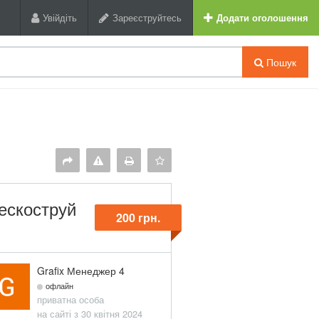
Увійдіть
Зареєструйтесь
Додати оголошення
Пошук
ескоструй
200 грн.
Grafix Менеджер 4
офлайн
приватна особа
на сайті з 30 квітня 2024