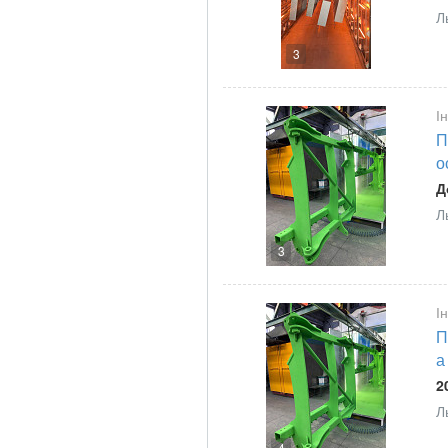
Л
3
І
П
о
Д
Л
3
І
П
а
2
Л
4