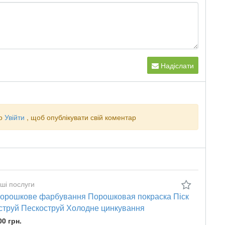
Надіслати
о
Увійти
, щоб опублікувати свій коментар
нші послуги
орошкове фарбування Порошковая покраска Піск
струй Пескоструй Холодне цинкування
00 грн.