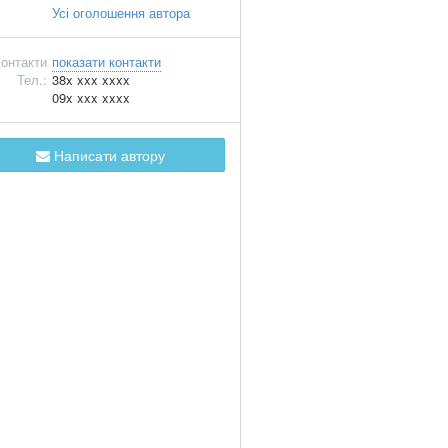
Усі оголошення автора
онтакти
показати контакти
Тел.:
38x xxx xxxx
09x xxx xxxx
Написати автору