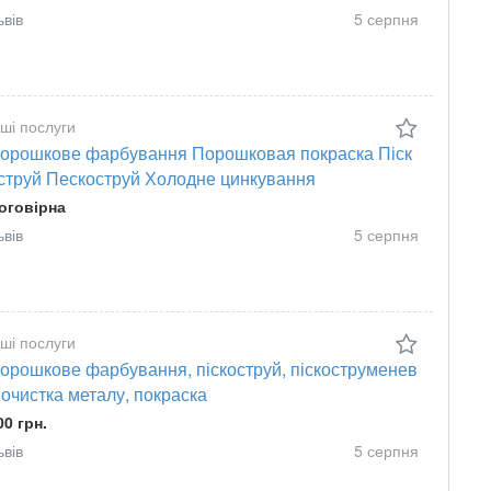
ьвів
5 серпня
нші послуги
орошкове фарбування Порошковая покраска Піск
струй Пескоструй Холодне цинкування
оговірна
ьвів
5 серпня
нші послуги
орошкове фарбування, піскоструй, піскоструменев
 очистка металу, покраска
00 грн.
ьвів
5 серпня