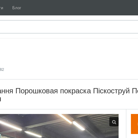
ги
Блог
82
ння Порошковая покраска Піскоструй П
я