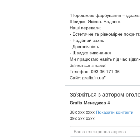
"Порошкове фарбування – ідеальн
Швидко. Якісно. Надовго.
Наші переваги:
- Естетичне та рівномірне покритт
- Надійний захист
- Довговічність
- Швидке виконання
Ми працюємо навіть під час відкл
Зв'яжіться з нами:
Телефон: 093 36 171 36
Сайт: grafix.in.ua"
Зв'яжіться з автором ого
Grafix Менеджер 4
38x xxx xxxx
Показати контакти
09x xxx xxxx