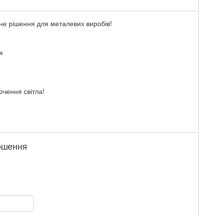
е рішення для металевих виробів!
я
ючення світла!
лошення