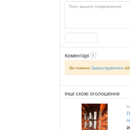
Коментарі
0
Ви повинні
Зареєструватися
аб
Інші схожі оголошення
І
П
о
2