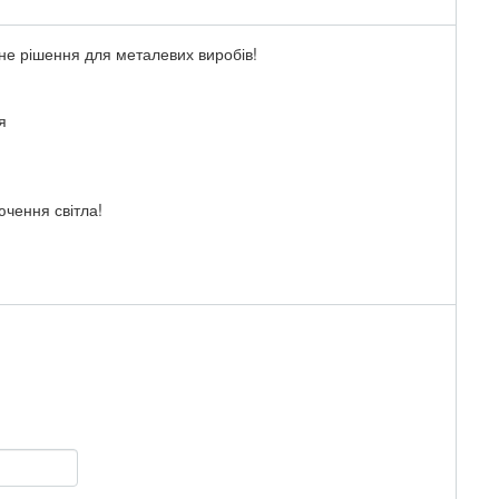
е рішення для металевих виробів!
я
ючення світла!