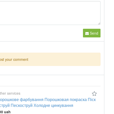
Send
ost your comment
ther services
орошкове фарбування Порошковая покраска Піск
струй Пескоструй Холодне цинкування
00 uah