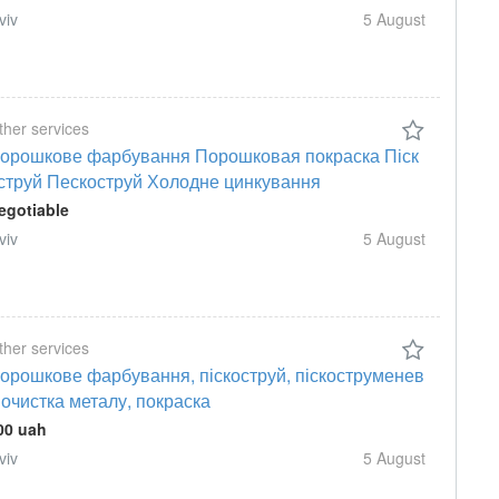
viv
5 August
ther services
орошкове фарбування Порошковая покраска Піск
струй Пескоструй Холодне цинкування
egotiable
viv
5 August
ther services
орошкове фарбування, піскоструй, піскоструменев
 очистка металу, покраска
00 uah
viv
5 August