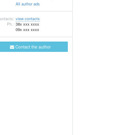
All author ads
ontacts:
view contacts
Ph.:
38x xxx xxxx
09x xxx xxxx
Contact the author