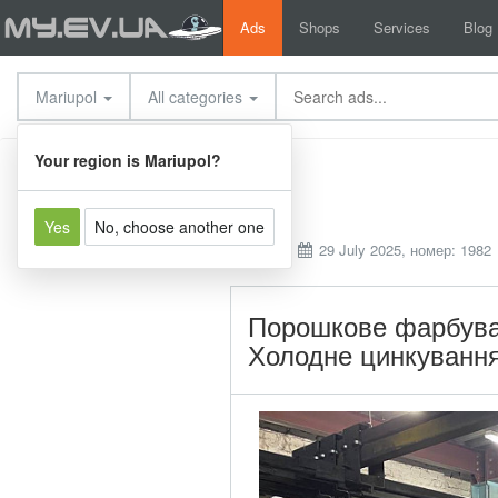
Ads
Shops
Services
Blog
Mariupol
All categories
Services
Other services
Your region is Mariupol?
Yes
No, choose another one
L'viv
29 July 2025, номер: 1982
Порошкове фарбува
Холодне цинкуванн