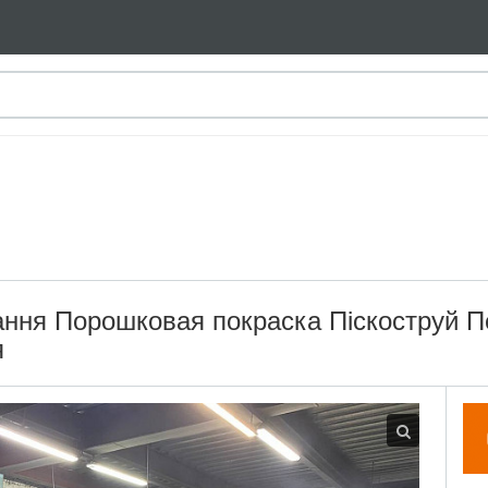
ння Порошковая покраска Піскоструй П
я