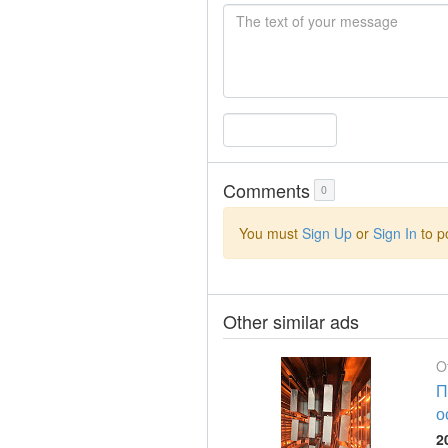
Comments
0
You must
Sign Up
or
Sign In
to p
Other similar ads
O
П
о
2