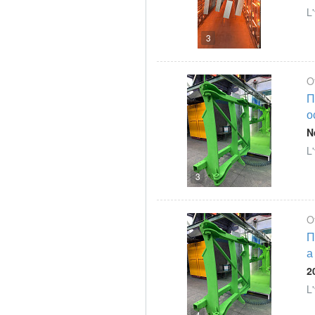
L'
3
O
П
о
N
L'
3
O
П
а
2
L'
4