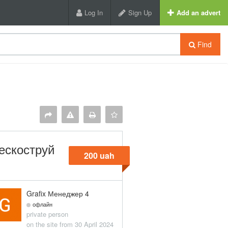
Log In
Sign Up
Add an advert
Find
ескоструй
200 uah
Grafix Менеджер 4
офлайн
private person
on the site from 30 April 2024