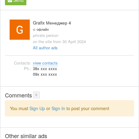
Grafix Менеджер 4
офлайн
private person
on the site from 30 April 2024
All author ads
Contacts:
view contacts
Ph.:
38x xxx xxxx
09x xxx xxxx
Comments
0
You must
Sign Up
or
Sign In
to post your comment
Other similar ads