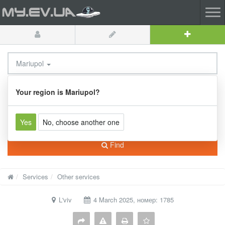
Mariupol
All categories
Your region is Mariupol?
Yes
No, choose another one
Find
Services
Other services
L'viv
4 March 2025, номер: 1785