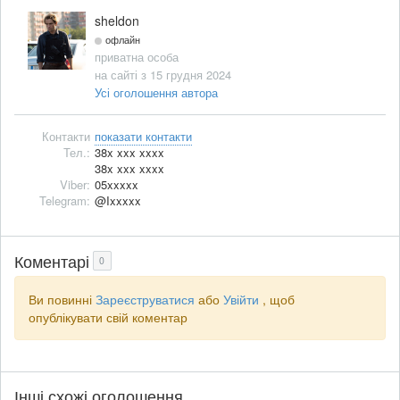
sheldon
офлайн
приватна особа
на сайті з 15 грудня 2024
Усі оголошення автора
Контакти
показати контакти
Тел.:
38x xxx xxxx
38x xxx xxxx
Viber:
05xxxxx
Telegram:
@Ixxxxx
Коментарі
0
Ви повинні
Зареєструватися
або
Увійти
, щоб
опублікувати свій коментар
Інші схожі оголошення