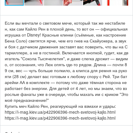
Если вы мечтали о световом мече, который так же нестабиле
н, как сам Кайло Рен в плохой день, то вот он — официальная
игрушка от Disney! Красные клинки (съёмные, как настроение
Бена Соло) светятся ярче, чем его гнев на Скайуокера, а звук
и боя с датчиком движения заставят вас поверить, что вы на С
таркиллере, а не в гостиной. Включается кнопкой, гудит, как дв
игатель "Сокола Тысячелетия", и даже слегка дрожит — видим
о, от осознания, что Люк опять где-то рядом. Длина — почти 8
9 см, вес — чуть больше полкило, а клипса для ремня на руко
яти (28 см) делает вас готовым к любому спору с Рей. Три бат
арейки АА в комплекте — потому что даже тёмная сторона не
работает без энергии. Для детей от 4 лет, но мы знаем, что вз
рослые фанаты уже в очереди, чтобы махать им с криком "Это
моё предназначение!"
Купить меч Кайло Рен, реагирующий на взмахи и удары:
https://i-mag.kiev.ua/p422906396-mech-svetovoj-kajlo.html
https://i-mag.kiev.ua/p422906396-mech-svetovoj-kajlo.html