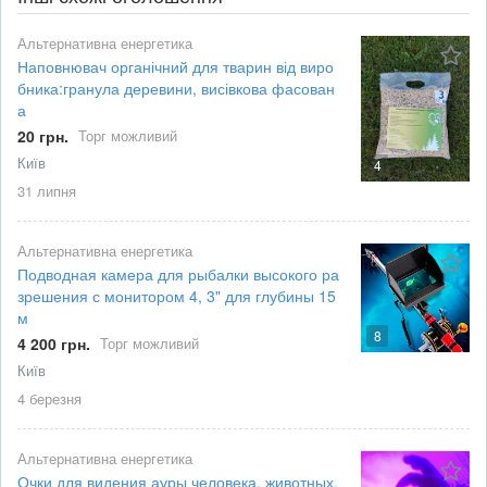
Альтернативна енергетика
Наповнювач органічний для тварин від виро
бника:гранула деревини, висівкова фасован
а
20 грн.
Торг можливий
Київ
4
31 липня
Альтернативна енергетика
Подводная камера для рыбалки высокого ра
зрешения с монитором 4, 3" для глубины 15
м
8
4 200 грн.
Торг можливий
Київ
4 березня
Альтернативна енергетика
Очки для видения ауры человека, животных,