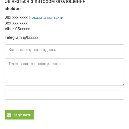
Зв'яжіться з автором оголошення
sheldon
38x xxx xxxx
Показати контакти
38x xxx xxxx
Viber
05xxxxx
Telegram
@Ixxxxx
Надіслати