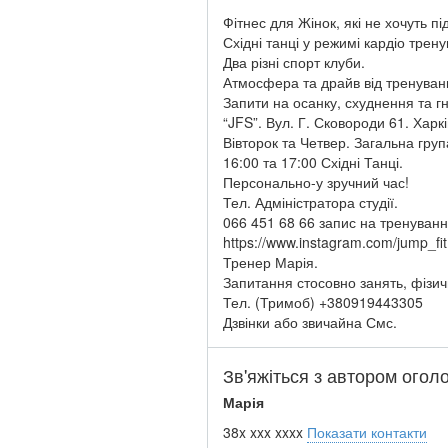
Фітнес для Жінок, які не хочуть пі
Східні танці у режимі кардіо трен
Два різні спорт клуби.
Атмосфера та драйв від тренуван
Запити на осанку, схуднення та гн
“JFS”. Вул. Г. Сковороди 61. Харкі
Вівторок та Четвер. Загальна груп
16:00 та 17:00 Східні Танці.
Персонально-у зручний час!
Тел. Адміністратора студії.
066 451 68 66 запис на тренуванн
https://www.instagram.com/jump_fit.
Тренер Марія.
Запитання стосовно занять, фізич
Тел. (Тримоб) +380919443305
Дзвінки або звичайна Смс.
Зв'яжіться з автором ого
Марія
38x xxx xxxx
Показати контакти