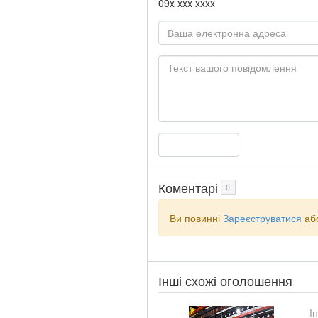
09x xxx xxxx
Коментарі
0
Ви повинні
Зареєструватися
аб
Інші схожі оголошення
І