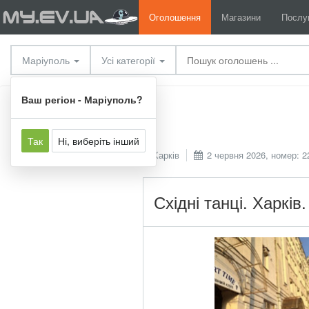
Оголошення
Магазини
Послу
Маріуполь
Усі категорії
Послуги
Інші послуги
Ваш регіон - Маріуполь?
Так
Ні, виберіть інший
Харків
2 червня 2026, номер: 2
Східні танці. Харкі