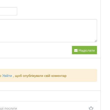
Надіслати
о
Увійти
, щоб опублікувати свій коментар
нші послуги