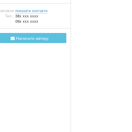
онтакти
показати контакти
Тел.:
38x xxx xxxx
09x xxx xxxx
Написати автору