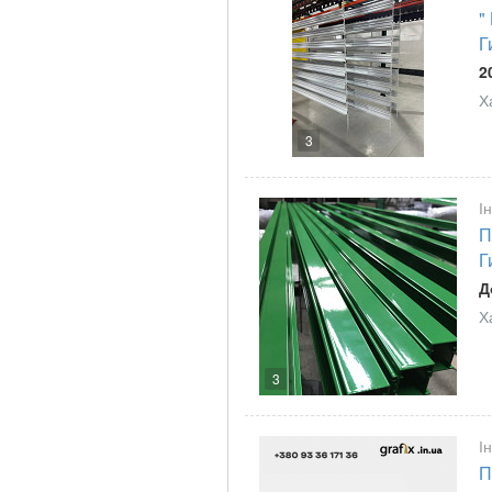
"
Г
2
Х
3
І
П
Г
Д
Х
3
І
П