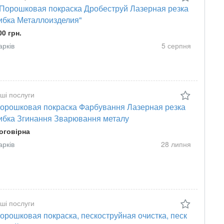
 Порошковая покраска Дробеструй Лазерная резка
ибка Металлоизделия"
00 грн.
арків
5 серпня
нші послуги
орошковая покраска Фарбування Лазерная резка
ибка Згинання Зварювання металу
оговірна
арків
28 липня
нші послуги
орошковая покраска, пескоструйная очистка, песк