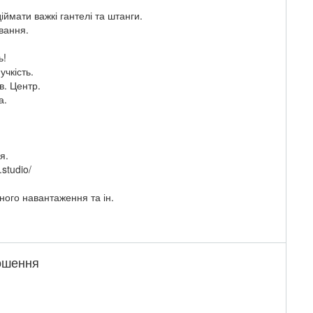
діймати важкі гантелі та штанги.
ування.
ь!
учкість.
в. Центр.
а.
я.
studio/
ного навантаження та ін.
лошення