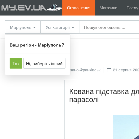
Оголошення
Магазини
Послу
Маріуполь
Усі категорії
Послуги
Інші послуги
Ваш регіон - Маріуполь?
Так
Ні, виберіть інший
Івано-Франківськ
21 серпня 202
Кована підставка дл
парасолі