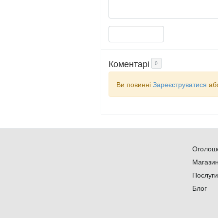
Коментарі
0
Ви повинні
Зареєструватися
аб
Оголош
Магази
Послуги
Блог