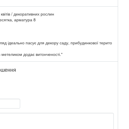
квітів / декоративних рослин
десятка, арматура 8
гляд ідеально пасує для декору саду, прибудинкової терито
з метеликом додає витонченості."
лошення