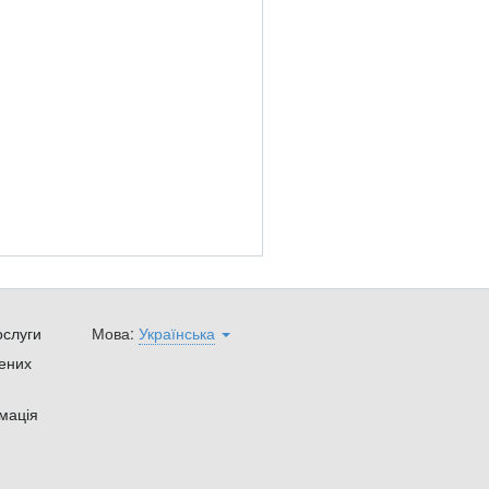
ослуги
Мова:
Українська
ених
мація