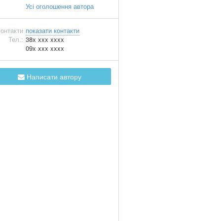
Усі оголошення автора
онтакти
показати контакти
Тел.:
38x xxx xxxx
09x xxx xxxx
Написати автору