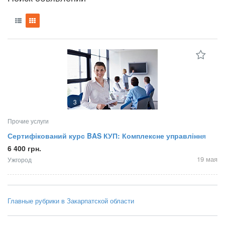
3
Прочие услуги
Сертифікований курс BAS КУП: Комплексне управління
підприємством
6 400 грн.
19 мая
Ужгород
Главные рубрики в Закарпатской области