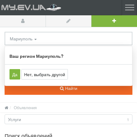
Мариуполь
Все категории
Ваш регион Мариуполь?
Да
Нет, выбрать другой
Найти
Объявления
Услуги
1
Поиск объявлений