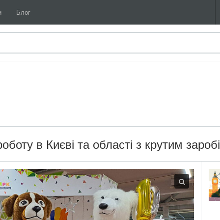
и
Блог
боту в Києві та області з крутим зароб