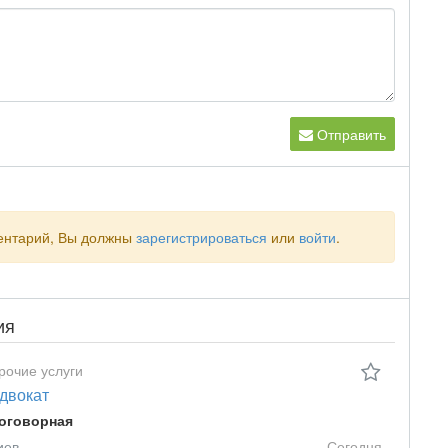
Отправить
ментарий, Вы должны
зарегистрироваться
или
войти
.
ия
рочие услуги
двокат
оговорная
иев
Сегодня