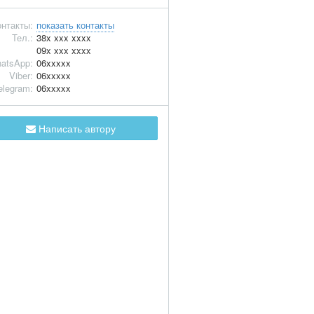
нтакты:
показать контакты
Тел.:
38x xxx xxxx
09x xxx xxxx
atsApp:
06xxxxx
Viber:
06xxxxx
elegram:
06xxxxx
Написать автору