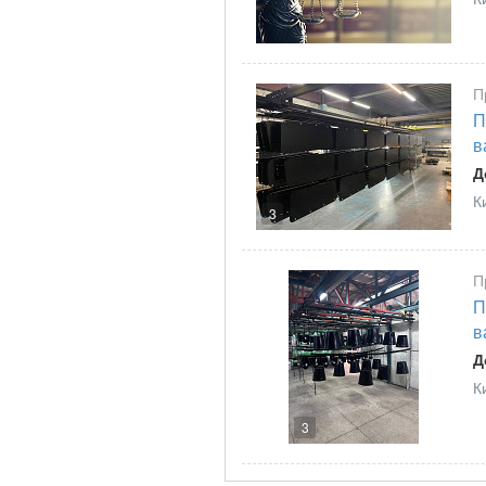
П
П
в
Д
К
3
П
П
в
Д
К
3