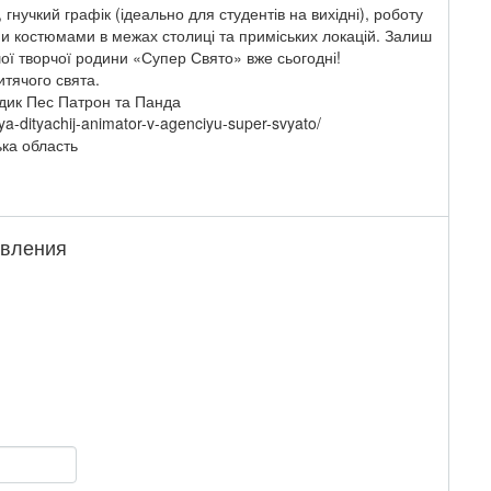
гнучкий графік (ідеально для студентів на вихідні), роботу
ми костюмами в межах столиці та приміських локацій. Залиш
ої творчої родини «Супер Свято» вже сьогодні!
тячого свята.
дик Пес Патрон та Панда
ya-dityachij-animator-v-agenciyu-super-svyato/
ька область
явления