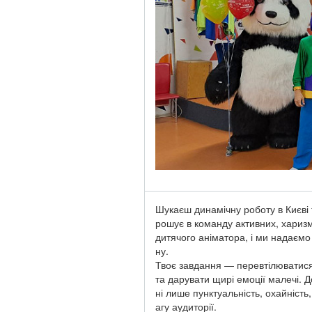
Шукаєш динамічну роботу в Києві 
рошує в команду активних, харизма
дитячого аніматора, і ми надаємо
ну.
Твоє завдання — перевтілюватися 
та дарувати щирі емоції малечі. Д
ні лише пунктуальність, охайніст
агу аудиторії.