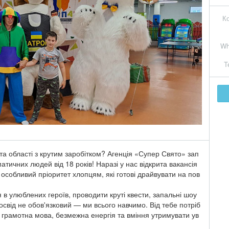
Ко
Wh
T
та області з крутим заробітком? Агенція «Супер Свято» зап
тичних людей від 18 років! Наразі у нас відкрита вакансія
 особливий пріоритет хлопцям, які готові драйвувати на пов
в улюблених героїв, проводити круті квести, запальні шоу
освід не обов'язковий — ми всього навчимо. Від тебе потріб
ь, грамотна мова, безмежна енергія та вміння утримувати ув