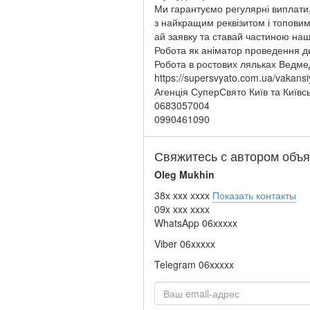
Ми гарантуємо регулярні виплати, 
з найкращим реквізитом і топови
ай заявку та ставай частиною наш
Робота як аніматор проведення ди
Робота в ростових ляльках Ведме
https://supersvyato.com.ua/vakansi
Агенція СуперСвято Київ та Київс
0683057004
0990461090
Свяжитесь с автором объ
Oleg Mukhin
38x xxx xxxx
Показать контакты
09x xxx xxxx
WhatsApp
06xxxxx
Viber
06xxxxx
Telegram
06xxxxx