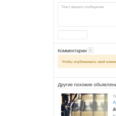
Комментарии
0
Чтобы опубликовать свой ком
Другие похожие объявлен
П
А
Д
К