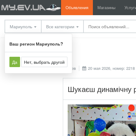
Объявления
Магазины
Услуг
Мариуполь
Все категории
Услуги
Прочие услуги
Ваш регион Мариуполь?
Да
Нет, выбрать другой
Киев
20 мая 2026, номер: 2218
Шукаєш динамічну ро