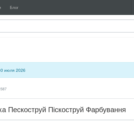
и
Блог
30 июля 2026
1587
а Пескоструй Піскоструй Фарбування