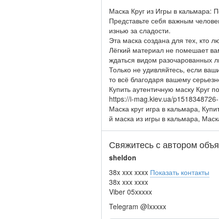
Маска Круг из Игры в кальмара: П
Представьте себя важным челове
изнью за сладости.
Эта маска создана для тех, кто л
Лёгкий материал не помешает вам
ждаться видом разочарованных л
Только не удивляйтесь, если ваши
то всё благодаря вашему серьезн
Купить аутентичную маску Круг п
https://i-mag.kiev.ua/p1518348726
Маска круг игра в кальмара, Купи
й маска из игры в кальмара, Маск
Свяжитесь с автором объ
sheldon
38x xxx xxxx
Показать контакты
38x xxx xxxx
Viber
05xxxxx
Telegram
@Ixxxxx