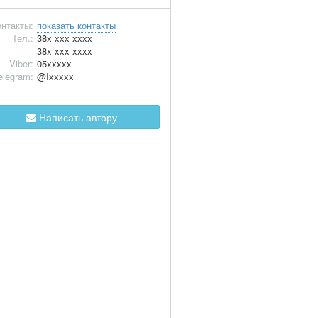
нтакты:
показать контакты
Тел.:
38x xxx xxxx
38x xxx xxxx
Viber:
05xxxxx
elegram:
@Ixxxxx
Написать автору