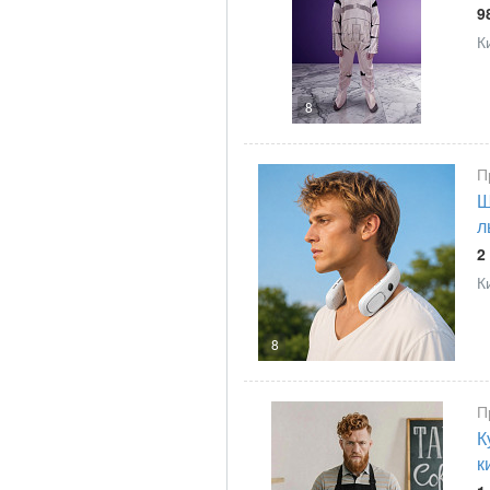
9
К
8
П
Ш
л
2
К
8
П
К
к