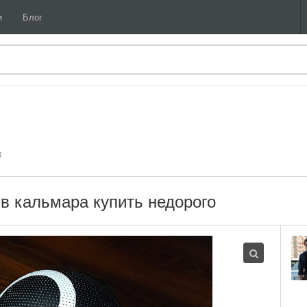
и
Блог
8
 в кальмара купить недорого