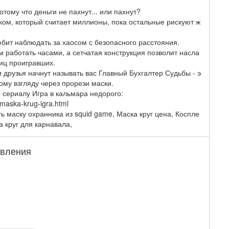
отому что деньги не пахнут... или пахнут?
ком, который считает миллионы, пока остальные рискуют ж
юбит наблюдать за хаосом с безопасного расстояния.
 работать часами, а сетчатая конструкция позволит насла
иц проигравших.
 друзья начнут называть вас Главный Бухгалтер Судьбы - э
ому взгляду через прорези маски.
о сериалу Игра в кальмара недорого:
-maska-krug-igra.html
ть маску охранника из squid game, Маска круг цена, Коспле
а круг для карнавала,
явления