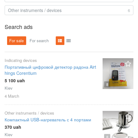
Other instruments / devices
6
Search ads
For sale
For search
Indicating devices
Портативный цифровой детектор радона Airt
hings Corentium
5 100 uah
8
Kiev
4 March
Other instruments / devices
Компактный USB-нагреватель с 4 портами
370 uah
Kiev
8