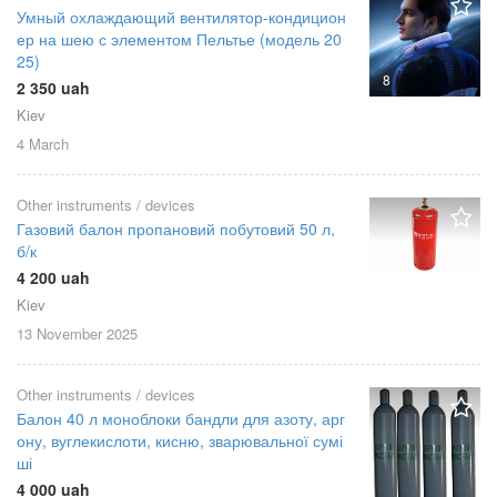
Умный охлаждающий вентилятор‑кондицион
ер на шею с элементом Пельтье (модель 20
25)
8
2 350 uah
Kiev
4 March
Other instruments / devices
Газовий балон пропановий побутовий 50 л,
б/к
4 200 uah
Kiev
13 November
2025
Other instruments / devices
Балон 40 л моноблоки бандли для азоту, арг
ону, вуглекислоти, кисню, зварювальної сумі
ші
4 000 uah