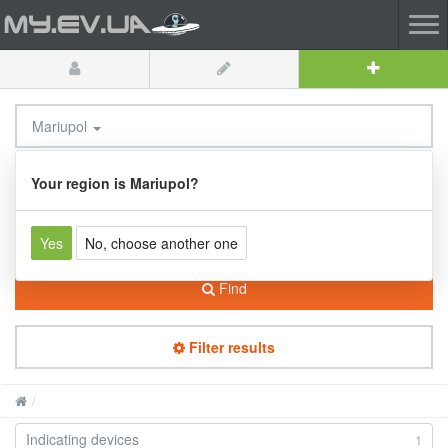
Mariupol
Tools / Devices
Your region is Mariupol?
Yes
No, choose another one
Find
Filter results
Indicating devices
1