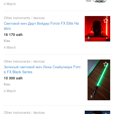
4 March
Other instruments / devices
Световой меч Дарт Вейдер Force FX Elite Ha
sbro
16 170 uah
8
Kiev
4 March
Other instruments / devices
Зеленый световой меч Люка Скайуокера Forc
e FX Black Series
15 300 uah
Kiev
4 March
8
Other instruments / devices