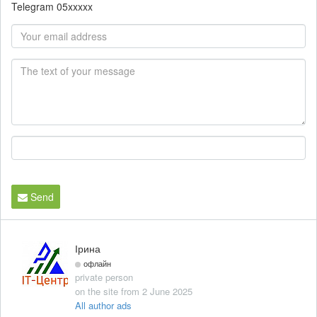
Telegram
05xxxxx
Send
Ірина
офлайн
private person
on the site from 2 June 2025
All author ads