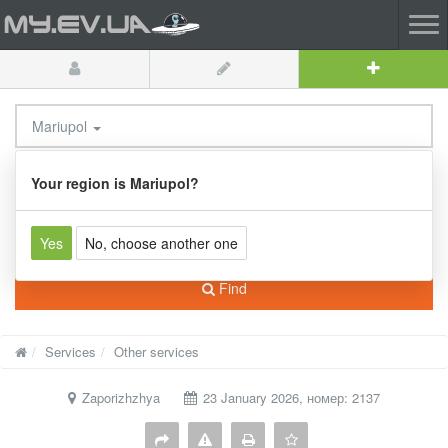
Mariupol
All categories
Your region is Mariupol?
Yes
No, choose another one
Find
Services
Other services
Zaporizhzhya
23 January 2026, номер: 2137