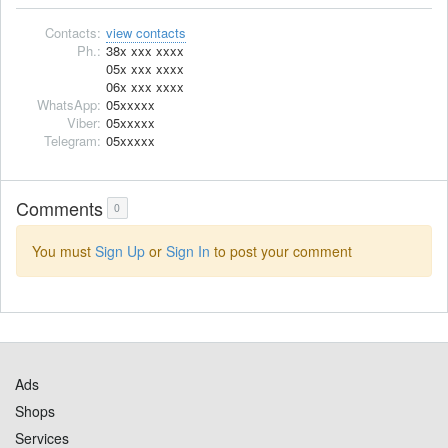
Contacts:
view contacts
Ph.:
38x xxx xxxx
05x xxx xxxx
06x xxx xxxx
WhatsApp:
05xxxxx
Viber:
05xxxxx
Telegram:
05xxxxx
Comments
0
You must
Sign Up
or
Sign In
to post your comment
Ads
Shops
Services