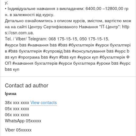
у;
• Індивідуальне навчання з викладачем: 6400,00 –12800,00 гр
н. в залежності від курсу.
Детально ознайомитись з описом курсів, змістом, вартістю мож
на на сайті Центру Сертифікованого Навчання "IT-Центр": http
s://csn.com.ua.
Tel. / Viber/ Telegram: 068 175-15-15, 050 175-15-15.
#курси bas #навчання bas #bas #бухгалтерія #курси бухгалтері
в #bas бухгалтерія #супровід bas #консультування bas #курс b
as куп #програма bas #куп #bas куп #курси куп #бухгалтерія Ф
ОП #навчання бухгалтерів #курси бухгалтера #уроки bas #курс
bas куп
Contact ad author
Ірина
38x xxx xxxx
View contacts
05x xxx xxxx
06x xxx xxxx
WhatsApp
05xxxxx
Viber
05xxxxx