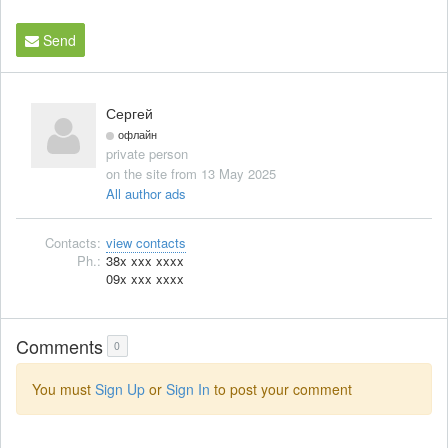
Send
Сергей
офлайн
private person
on the site from 13 May 2025
All author ads
Contacts:
view contacts
Ph.:
38x xxx xxxx
09x xxx xxxx
Comments
0
You must
Sign Up
or
Sign In
to post your comment