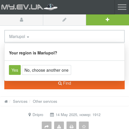
Mariupol
All categories
Your region is Mariupol?
Yes
No, choose another one
Find
Services
Other services
Dnipro
14 May 2025, номер: 1912