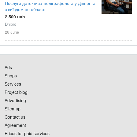
Послуги детектива-поліграфолога у Дніпрі та
з виїздом по області
2 500 uah
Dnipro
26 June
Ads
Shops
Services
Project blog
Advertising
Sitemap
Contact us
Agreement
Prices for paid services